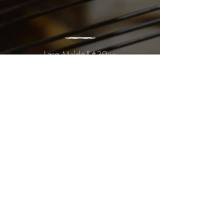
Lara Melda&#39;yı
Takip&nbsp;Edin: