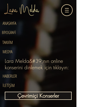
ANASAYFA
BİYOGRAFİ
TAKVİM
MEDYA
Lara Melda&#39;nın online
konserini dinlemek için tıklayın:
HABERLER
İLETİŞİM
Çevrimiçi Konserler