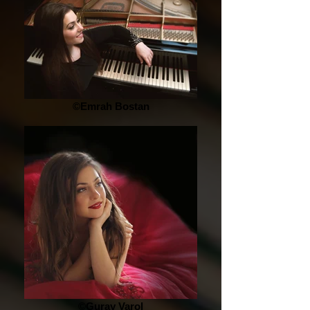
©Emrah Bostan
©Guray Varol