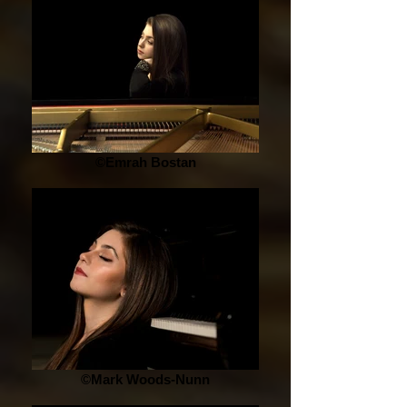
©Emrah Bostan
©Mark Woods-Nunn