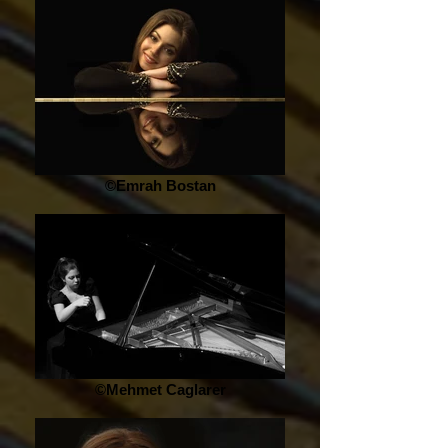
©Emrah Bostan
©Mehmet Caglarer