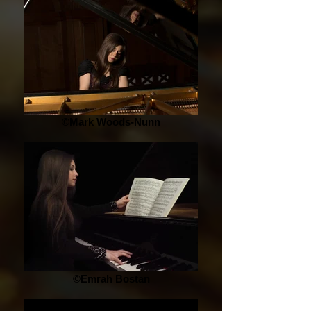
©Mark Woods-Nunn
©Emrah Bostan