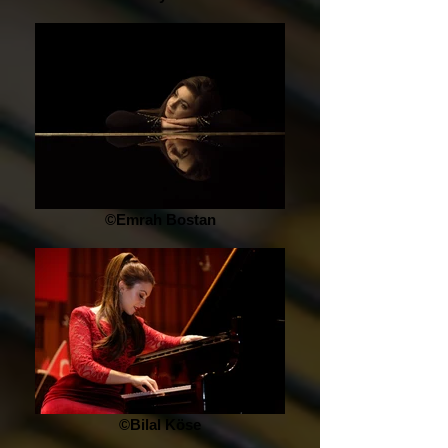
©Emrah Bostan
©Bilal Köse