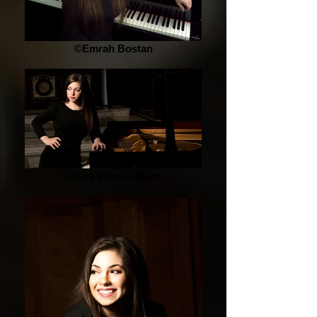
©Emrah Bostan
©Mark Woods-Nunn