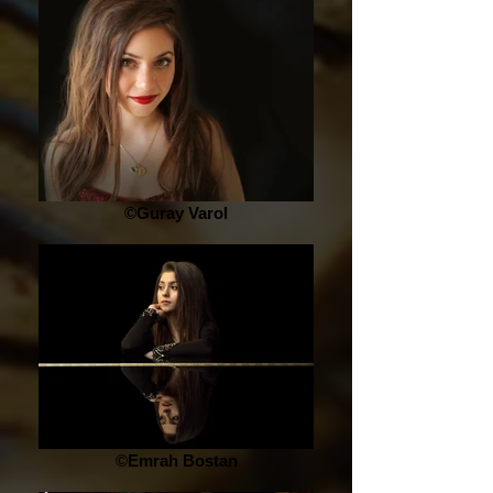
©Guray Varol
©Emrah Bostan