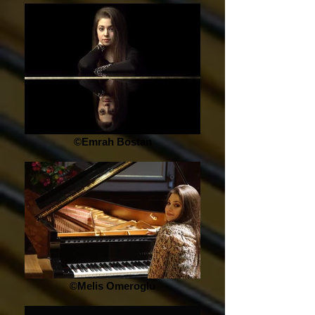
©Emrah Bostan
©Melis Omeroglu