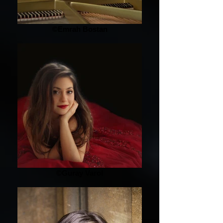
©Emrah Bostan
©Guray Varol