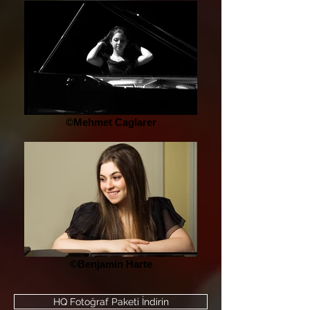
©Mehmet Caglarer
©Benjamin Harte
HQ Fotoğraf Paketi İndirin