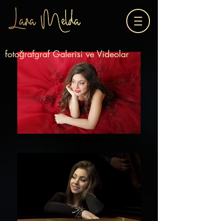
fotoğraf
raf Galerisi ve Videolar
g
©Guray Varol