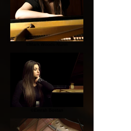
©Mark Woods-Nunn
©Emrah Bostan